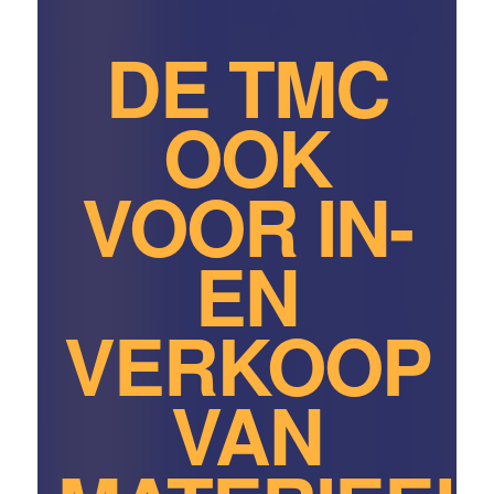
DE TMC
OOK
VOOR IN-
EN
VERKOOP
VAN