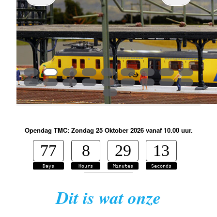
primaire
inhoud
Opendag TMC: Zondag 25 Oktober 2026 vanaf 10.00 uur.
77
8
29
12
Days
Hours
Minutes
Seconds
Dit is wat onze