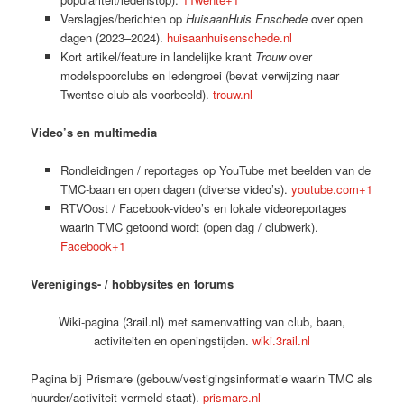
Verslagjes/berichten op
HuisaanHuis Enschede
over open
dagen (2023–2024).
huisaanhuisenschede.nl
Kort artikel/feature in landelijke krant
Trouw
over
modelspoorclubs en ledengroei (bevat verwijzing naar
Twentse club als voorbeeld).
trouw.nl
Video’s en multimedia
Rondleidingen / reportages op YouTube met beelden van de
TMC-baan en open dagen (diverse video’s).
youtube.com+1
RTVOost / Facebook-video’s en lokale videoreportages
waarin TMC getoond wordt (open dag / clubwerk).
Facebook+1
Verenigings- / hobbysites en forums
Wiki-pagina (3rail.nl) met samenvatting van club, baan,
activiteiten en openingstijden.
wiki.3rail.nl
Pagina bij Prismare (gebouw/vestigingsinformatie waarin TMC als
huurder/activiteit vermeld staat).
prismare.nl