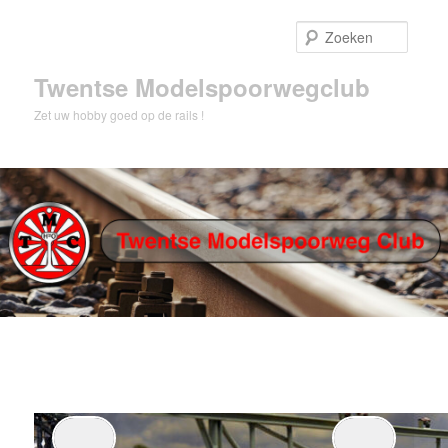
Spring
naar
Zoeke
de
primaire
Twentse Modelspoorwegclub
inhoud
Zet uw hobby goed op de rails !
Hoofdmenu
Spring
naar
de