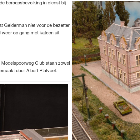
e beroepsbevolking in dienst bij
at Gelderman niet voor de bezetter
l weer op gang met katoen uit
e Modelspoorweg Club staan zowel
gemaakt door Albert Platvoet.