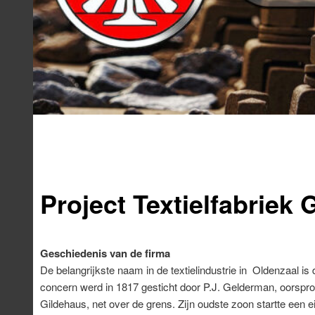
Hoofdmenu
Spring
naar
Project Textielfabriek
de
primaire
Geschiedenis van de firma
inhoud
De belangrijkste naam in de textielindustrie in Oldenzaal is
concern werd in 1817 gesticht door P.J. Gelderman, oorspron
Gildehaus, net over de grens. Zijn oudste zoon startte een e