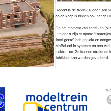
Recent is de fabriek al door Ben 
op de knop is binnen ook het gelu
Op het moment van schrijven (oktob
Inmiddels zijn er aparte ‘kamertj
‘intelligente’ leds geplakt en aan
MoBaLedLib systeem en een Ardui
elektronica. Zo kunnen straks de 
lichtkleur kan worden gevarieerd.
TM