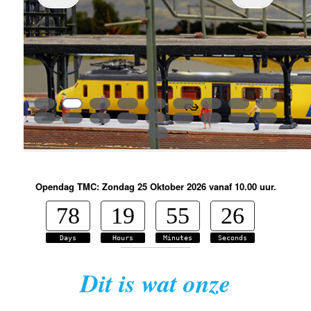
primaire
inhoud
Opendag TMC: Zondag 25 Oktober 2026 vanaf 10.00 uur.
78
19
55
25
Days
Hours
Minutes
Seconds
Dit is wat onze