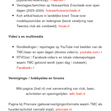
Verslagjes/berichten op
HuisaanHuis Enschede
over open
dagen (2023–2024).
huisaanhuisenschede.nl
Kort artikel/feature in landelijke krant
Trouw
over
modelspoorclubs en ledengroei (bevat verwijzing naar
Twentse club als voorbeeld).
trouw.nl
Video’s en multimedia
Rondleidingen / reportages op YouTube met beelden van de
TMC-baan en open dagen (diverse video’s).
youtube.com+1
RTVOost / Facebook-video’s en lokale videoreportages
waarin TMC getoond wordt (open dag / clubwerk).
Facebook+1
Verenigings- / hobbysites en forums
Wiki-pagina (3rail.nl) met samenvatting van club, baan,
activiteiten en openingstijden.
wiki.3rail.nl
Pagina bij Prismare (gebouw/vestigingsinformatie waarin TMC als
huurder/activiteit vermeld staat).
prismare.nl