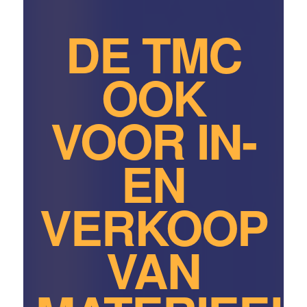
DE TMC
OOK
VOOR IN-
EN
VERKOOP
VAN