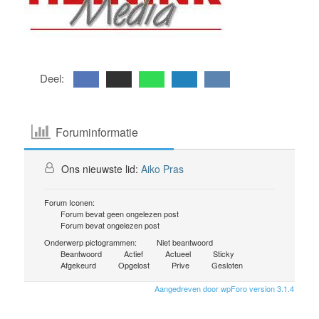
Deel:
Foruminformatie
Ons nieuwste lid:
Aiko Pras
Forum Iconen:
Forum bevat geen ongelezen post
Forum bevat ongelezen post
Onderwerp pictogrammen:
Niet beantwoord
Beantwoord
Actief
Actueel
Sticky
Afgekeurd
Opgelost
Prive
Gesloten
Aangedreven door wpForo version 3.1.4