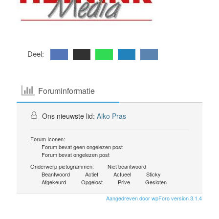
Deel:
Foruminformatie
Ons nieuwste lid:
Aiko Pras
Forum Iconen:
Forum bevat geen ongelezen post
Forum bevat ongelezen post
Onderwerp pictogrammen:
Niet beantwoord
Beantwoord
Actief
Actueel
Sticky
Afgekeurd
Opgelost
Prive
Gesloten
Aangedreven door wpForo version 3.1.4