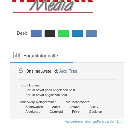
Deel:
Foruminformatie
Ons nieuwste lid:
Aiko Pras
Forum Iconen:
Forum bevat geen ongelezen post
Forum bevat ongelezen post
Onderwerp pictogrammen:
Niet beantwoord
Beantwoord
Actief
Actueel
Sticky
Afgekeurd
Opgelost
Prive
Gesloten
Aangedreven door wpForo version 3.1.4