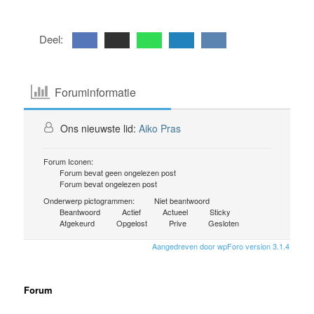
Deel:
Foruminformatie
Ons nieuwste lid:
Aiko Pras
Forum Iconen:
Forum bevat geen ongelezen post
Forum bevat ongelezen post
Onderwerp pictogrammen:
Niet beantwoord
Beantwoord
Actief
Actueel
Sticky
Afgekeurd
Opgelost
Prive
Gesloten
Aangedreven door wpForo version 3.1.4
Forum